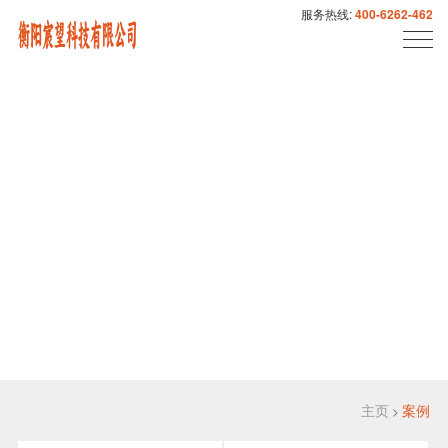
服务热线:
400-6262-462
主页
案例
>