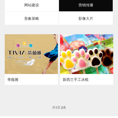
网站建设
营销传播
形象策略
影像大片
蒂薇雅
新西兰手工冰棍
作品详情
作品详情
浏览网站
浏览网站
共
页
条
1
2