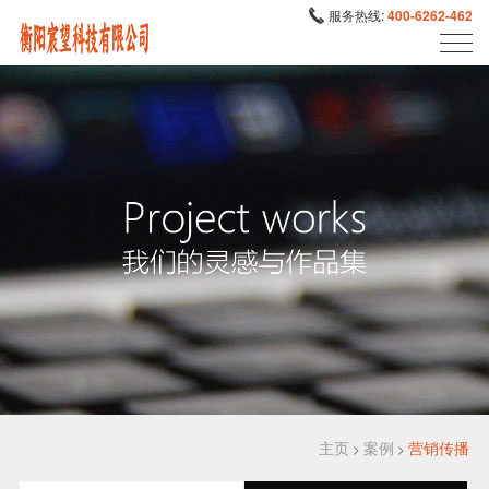
服务热线:
400-6262-462
主页
案例
营销传播
>
>