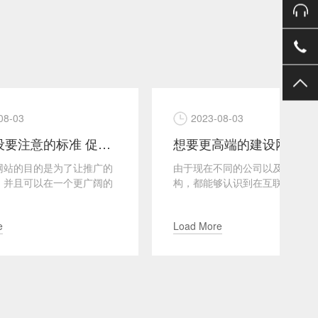
2023-08-03
网站建设要注意的标准 促进网站用户好感度
想要更高端的建设网站，这些原则一定要坚持
推广的
由于现在不同的公司以及个人团队机
网
广阔的
构，都能够认识到在互联网领域中竞
可
于发展
争的优势，所以大家纷纷开始建设属
需
于自己的网站，目的就是为...
大
Load More
L