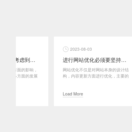
2023-08-03
20
题
进行网站优化必须要坚持的四大原则
，
网站优化不仅是对网站本身的设计结
现在各
展
构，内容更新方面进行优化，主要的
越激烈
是密切关联网站本身与搜索引擎以及
联网主
用户三者之间的联系，使得...
更为重
Load More
Load 