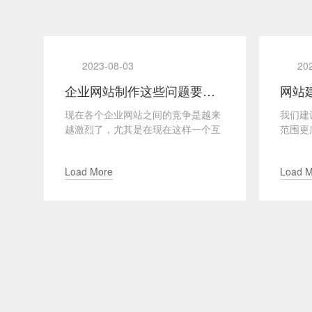
2023-08-03
20
则
企业网站制作这些问题要关注
结
现在各个企业网站之间的竞争是越来
我们建
的
越激烈了，尤其是在现在这样一个互
范围更
及
联网主导的世界，企业的网站制作就
平台吸
更为重要了，网站是企业与...
竞争具
Load More
Load 