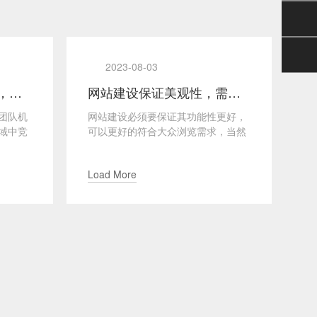
2023-08-03
想要更高端的建设网站，这些原则一定要坚持
网站建设保证美观性，需要考虑的几点问题！
团队机
网站建设必须要保证其功能性更好，
不
域中竞
可以更好的符合大众浏览需求，当然
杂
建设属
需要注意其美观性，只有这样才会让
做
大家打开网站的第一印象更...
大
Load More
L