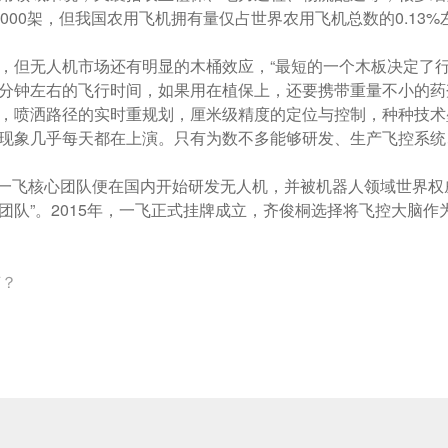
00架，但我国农用飞机拥有量仅占世界农用飞机总数的0.13%
，但无人机市场还有明显的木桶效应，“最短的一个木板决定了行
分钟左右的飞行时间，如果用在植保上，还要携带重量不小的药
，喷洒路径的实时重规划，厘米级精度的定位与控制，种种技术
现象几乎每天都在上演。只有为数不多能够研发、生产飞控系统
核心团队便在国内开始研发无人机，并被机器人领域世界权威期刊《Journ
团队”。2015年，一飞正式挂牌成立，齐俊桐选择将飞控大脑
节？