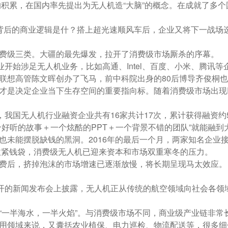
的积累，在国内率先提出为无人机造“大脑”的概念。在成就了多个
背后的商业逻辑是什？搭上超光速顺风车后，企业又将下一战场
费级三类。大疆的最先爆发，拉开了消费级市场厮杀的序幕。
企业开始涉足无人机业务，比如高通、Intel、百度、小米、腾
想高管陈文晖创办了飞马，前中科院出身的80后博导齐俊桐也在
才是决定企业当下生存空间的重要指向标。随着消费级市场出现
月，我国无人机行业融资企业共有16家共计17次，累计获得融资约
个好听的故事＋一个炫酷的PPT＋一个背景不错的团队”就能融到
也未能摆脱缺钱的黑洞。2016年的最后一个月，两家知名企业
面收紧钱袋，消费级无人机已迎来资本和市场双重寒冬的压力。
费后，挤掉泡沫的市场增速已逐渐放慢，将长期呈现马太效应。
召开的新闻发布会上披露，无人机正从传统的航空领域向社会各领
“一半海水，一半火焰”。与消费级市场不同，商业级产业链非常
用领域来说，又囊括农业植保、电力巡检、物流配送等，很多细