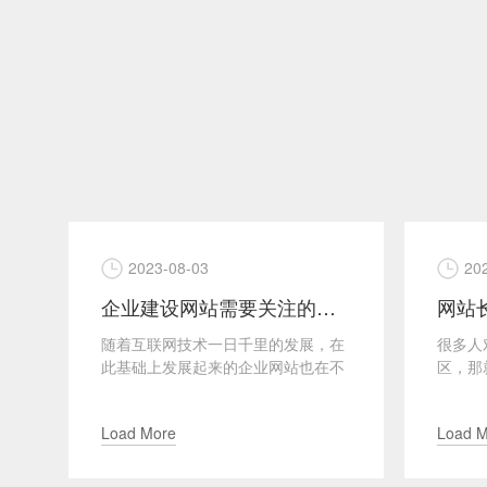
2023-08-03
20
晓
企业建设网站需要关注的两大事项
的
随着互联网技术一日千里的发展，在
很多人
琐
此基础上发展起来的企业网站也在不
区，那
的
断的更新变化当中，如果企业再按照
跟这个
传统的方式和结构来建设企...
心关键
Load More
Load 