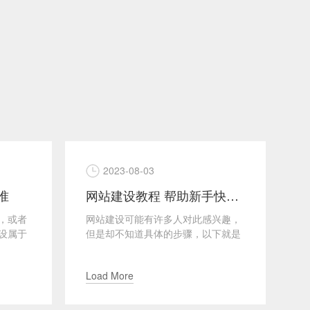
2023-08-03
准
网站建设教程 帮助新手快速入门
，或者
网站建设可能有许多人对此感兴趣，
日
设属于
但是却不知道具体的步骤，以下就是
轻
设企业
网站建设的具体教程，可以帮助新手
次
快速入门，赶快来了解一下...
新
Load More
L