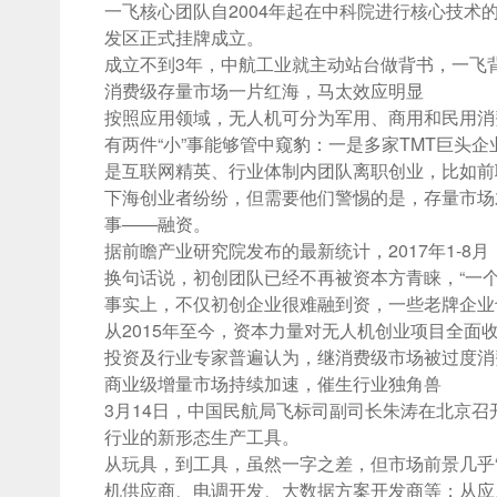
一飞核心团队自2004年起在中科院进行核心技术
发区正式挂牌成立。
成立不到3年，中航工业就主动站台做背书，一飞
消费级存量市场一片红海，马太效应明显
按照应用领域，无人机可分为军用、商用和民用消
有两件“小”事能够管中窥豹：一是多家TMT巨头
是互联网精英、行业体制内团队离职创业，比如前联
下海创业者纷纷，但需要他们警惕的是，存量市场
事——融资。
据前瞻产业研究院发布的最新统计，2017年1-8
换句话说，初创团队已经不再被资本方青睐，“一
事实上，不仅初创企业很难融到资，一些老牌企业
从2015年至今，资本力量对无人机创业项目全
投资及行业专家普遍认为，继消费级市场被过度消
商业级增量市场持续加速，催生行业独角兽
3月14日，中国民航局飞标司副司长朱涛在北京
行业的新形态生产工具。
从玩具，到工具，虽然一字之差，但市场前景几乎
机供应商、电调开发、大数据方案开发商等；从应